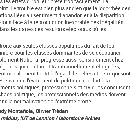
s les effets qu’on leur prête trop facilement. La
nt. Le trouble est bien plus ancien que la logorrhée de
ations liées au sentiment d’abandon et à la disparition
sions face à la reproduction inexorable des inégalités
dans les cartes des résultats électoraux où les
oite aux seules classes populaires du fait de leur
nière pour les classes dominantes de se dédouaner.
emblement National progresse aussi sensiblement chez
tégories qui en étaient traditionnellement éloignées,
 moralement fautif à l’égard de celles et ceux qui son
 Preuve que l’évitement du politique conduit à la
ments politiques, professionnels et civiques conduisen
chaos politique, les professionnels des médias doivent
ans la normalisation de l’extrême droite.
ndy Montañola, Olivier Trédan
 médias, IUT de Lannion / laboratoire Arènes