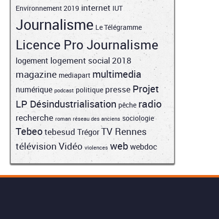
internet
Environnement 2019
IUT
Journalisme
Le Télégramme
Licence Pro Journalisme
logement social 2018
logement
multimedia
magazine
mediapart
Projet
presse
numérique
politique
podcast
radio
LP Désindustrialisation
pêche
recherche
sociologie
roman
réseau des anciens
Tebeo
TV Rennes
tebesud
Trégor
web
télévision
Vidéo
webdoc
violences