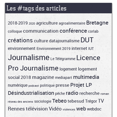
Les #tags des articles
Bretagne
agriculture
2018-2019
agroalimentaire
2020
conférence
communication
colloque
corlab
DUT
créations
culture
datajournalisme
internet
environnement
Environnement 2019
IUT
Journalisme
Licence
Le Télégramme
Pro Journalisme
logement
logement
multimedia
magazine
social 2018
mediapart
Projet LP
presse
numérique
politique
podcast
radio
Désindustrialisation
recherche
pêche
roman
Tebeo
TV
tebesud
Trégor
sociologie
réseau des anciens
web
Rennes
télévision
Vidéo
webdoc
violences