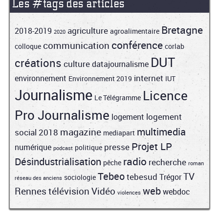
Les #tags des articles
Bretagne
agriculture
2018-2019
agroalimentaire
2020
conférence
communication
colloque
corlab
DUT
créations
culture
datajournalisme
internet
environnement
Environnement 2019
IUT
Journalisme
Licence
Le Télégramme
Pro Journalisme
logement
logement
multimedia
magazine
social 2018
mediapart
Projet LP
presse
numérique
politique
podcast
radio
Désindustrialisation
recherche
pêche
roman
Tebeo
TV
tebesud
Trégor
sociologie
réseau des anciens
web
Rennes
télévision
Vidéo
webdoc
violences