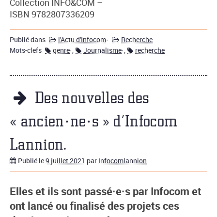
Collection INFO&COM –
ISBN 9782807336209
Publié dans
l'Actu d'Infocom
·
Recherche
Mots-clefs
genre
·,
Journalisme
·,
recherche
Des nouvelles des
« ancien·ne·s » d’Infocom
Lannion.
Publié le
9 juillet 2021
par
Infocomlannion
Elles et ils sont passé·e·s par Infocom et
ont lancé ou finalisé des projets ces