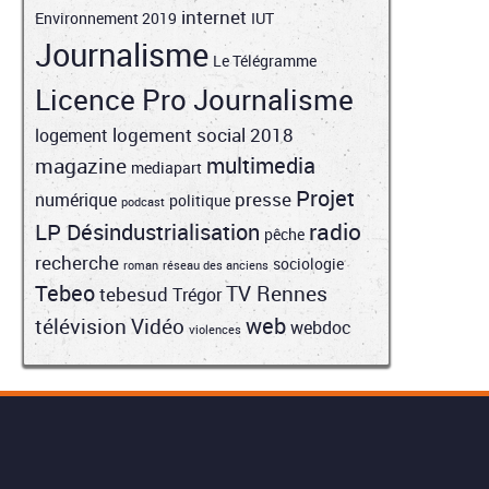
internet
Environnement 2019
IUT
Journalisme
Le Télégramme
Licence Pro Journalisme
logement social 2018
logement
multimedia
magazine
mediapart
Projet
presse
numérique
politique
podcast
radio
LP Désindustrialisation
pêche
recherche
sociologie
roman
réseau des anciens
Tebeo
TV Rennes
tebesud
Trégor
web
télévision
Vidéo
webdoc
violences